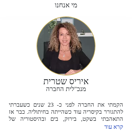
מגרשי סקווש, טניס, כדורסל, מיני גולף
מי אנחנו
לילדים, שמירה 24/7 ועוד.. אנו מזמינים
אתכם להתרשם משלל האטרקציות במתחם
היוקרתי והמפנק!
איריס שטרית
מנכ"לית החברה
הקמתי את החברה לפני כ- 23 שנים כשעברתי
להתגורר בקיסריה עוד כשהייתה בחיתוליה. כבר אז
התאהבתי בשקט, בירוק, בים ובהיסטוריה של
הישוב. גיליתי מקום קסום בו בחרתי לגדל את
קרא עוד