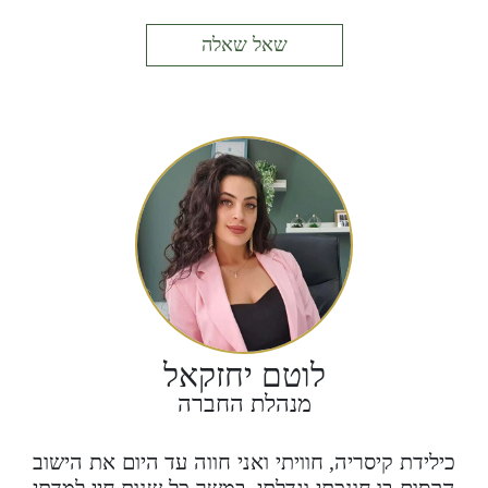
שלושת ילדי המדהימים.
לאחר מעברי ליישוב, מצאתי שתחום הנדל"ן הוא
שאל שאלה
המקום שלי, חיפשתי מקום בו אוכל לגעת באופן
אישי וישיר בכל אדם ואדם וכאן אני אכן מרגישה
שבמשך 23 שנות עבודתי בתחום הנדל"ן אני קמה
כל בוקר לחוויה מתחדשת ומרגשת עם לקוחותיי.
לוטם יחזקאל
מנהלת החברה
כילידת קיסריה, חוויתי ואני חווה עד היום את הישוב