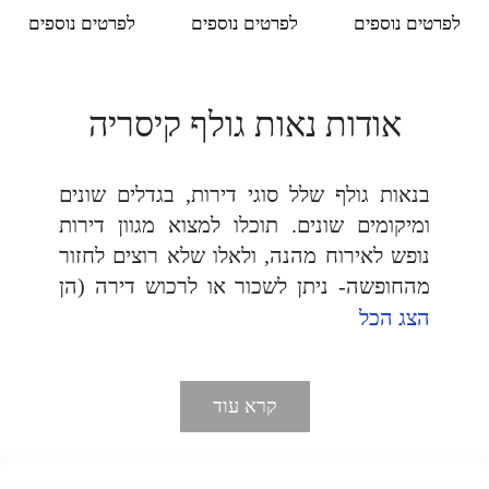
לפרטים נוספים
לפרטים נוספים
לפרטים נוספים
אודות נאות גולף קיסריה
בנאות גולף שלל סוגי דירות, בגדלים שונים
ומיקומים שונים. תוכלו למצוא מגוון דירות
נופש לאירוח מהנה, ולאלו שלא רוצים לחזור
מהחופשה- ניתן לשכור או לרכוש דירה (הן
למגורים והן להשקעה עם תשואה גבוהה)
הצג הכל
במתחם וליהנות מהמתחם הקסום בכל ימות
השנה.
קרא עוד
השוהים במתחם ייהנו משפע של מתקנים
ובניהם שתי בריכות שחיה חצי אולימפיות
המקורות ומחוממות בחורף, חדרי כושר,