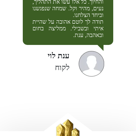
והחיוך. כל אלו עשו את התהליך,
 שאת
מלאה,
נעים, מהיר וקל. שמחה שנפגשנו
 אכן,
שתמיד
וביחד הצלחנו.
מכרה
על מי 
תודה לך לוטם אהובה על שהיית
מקצוע 
איתי ובשבילי. ממליצה בחום
ועי,
ובאהבה, ענת.
ענת לוי
לקוח