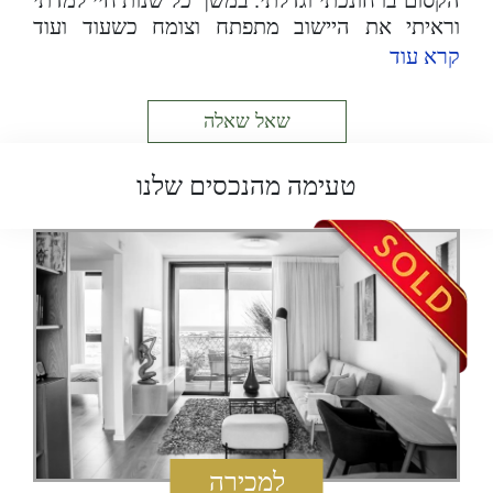
הקסום בו חונכתי וגדלתי. במשך כל שנות חיי למדתי
וראיתי את היישוב מתפתח וצומח כשעוד ועוד
אנשים בחרו להיות חלק מהקהילה.
קרא עוד
לאחר שהשתחררתי משירותי הצבאי כמש"קית ת"ש
חיפשתי מקום בו אוכל לשלב את אהבת האדם
שאל שאלה
שעליה חונכתי ומצאתי מהר כי הידע הרחב שלי על
קיסריה משתלב היטב בעבודתי בתחום הנדל"ן. אני
טעימה מהנכסים שלנו
זוכה לפגוש אנשים שונים ומגוונים מכל העולם
ולהתרגש יחד איתם בצעדים משמעותיים בחייהם.
למכירה