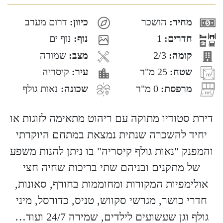
מחיר:
הושכר
כיוון:
דרום מערב
חדרים:
1
נוף:
נוף ים
קומה:
2/3
מצב:
שמורה
שטח:
25 מ"ר
עיר:
קיסריה
מרפסת:
0 מ"ר
שכונה:
נאות גולף
דירת סטודיו מתוקה עם ריהוט מתאימה לזוגות או
יחיד להשכרה שנתית נמצאת במתחם היוקרתי
והמפנק "נאות גולף קיסריה" בו ניתן להנות משפע
של מתקנים ובניהם שתי בריכות שחיה חצי
אולימפיות המקורות ומחוממות בחורף, סאונות,
חדרי כושר, מגרשי סקווש, טניס, כדורסל, מיני
גולף וגן שעשועים לילדים, שמירה 24/7 ועוד…