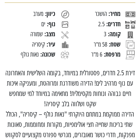
מחיר:
כיוון:
הושכר
מערב
חדרים:
נוף:
2.5
ים
קומה:
מצב:
3
שמורה
שטח:
עיר:
58 מ"ר
קיסריה
מרפסת:
שכונה:
6 מ"ר
נאות גולף
דירת 2.5 חדרים, פסטורלית במיוחד, בקומה השלישית והאחרונה
עם נוף מרהיב לים! הדירה משודרגת ומרוהטת, ומעניקה איכות
חיים גבוהה ונוחות מקסימלית! מתאימה במיוחד למי שמחפש
שקט ושלווה בלב קיסריה!
הדירה ממוקמת במתחם היוקרתי "נאות גולף – קיסריה", הכולל
שתי בריכות שחייה חצי אולימפיות, מקורות ומחוממות, סאונות
מפנקות, חדרי כושר מאובזרים, מגרשי ספורט מקצועיים לסקווש