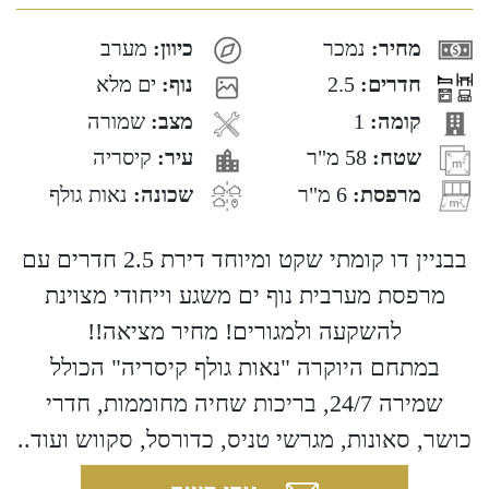
מחיר:
נמכר
כיוון:
מערב
חדרים:
2.5
נוף:
ים מלא
קומה:
1
מצב:
שמורה
שטח:
58 מ"ר
עיר:
קיסריה
מרפסת:
6 מ"ר
שכונה:
נאות גולף
בבניין דו קומתי שקט ומיוחד דירת 2.5 חדרים עם
מרפסת מערבית נוף ים משגע וייחודי מצוינת
להשקעה ולמגורים! מחיר מציאה!!
במתחם היוקרה "נאות גולף קיסריה" הכולל
שמירה 24/7, בריכות שחיה מחוממות, חדרי
כושר, סאונות, מגרשי טניס, כדורסל, סקווש ועוד..