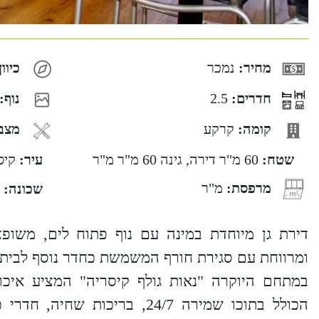
מחיר:
נמכר
כיוון
חדרים:
2.5
נוף:
קומה:
קרקע
מצב
שטח:
60 מ"ר דירה, גינה 60 מ"ר מ"ר
עיר:
קיס
מרפסת:
מ"ר
שכונה:
דירת גן מיוחדת במינה עם נוף פתוח לים, משופצ
ומרווחת עם סגירת חורף המשמשת כחדר נוסף לבית!
במתחם היוקרה "נאות גולף קיסריה" המציע איכו
הכולל בתוכו שמירה 24/7, בריכות