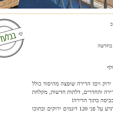
ב
כחדשה
לף
וף ירוק וים! הדירה שופצה מהיסוד כולל
ירה והחדרים, דלתות חדשות, מקלחת
כביסה בתוך הדירה!
ממוקמת במתחם הקסום "נאות גולף קיסריה" המשתרע על פני 120 דונמים ירוקים ובתוכו