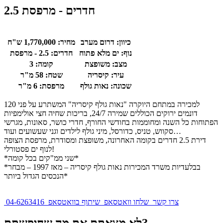
2.5 חדרים - מרפסת
כיוון:
דרום מערב
מחיר:
1,770,000 ש"ח
נוף:
ים מלא פתוח
חדרים:
2.5 - מרפסת
מצב:
משופצת
קומה:
3
עיר:
קיסריה
שטח:
58 מ"ר
שכונה:
נאות גולף
מרפסת:
6 מ"ר
למכירה במתחם היוקרה "נאות גולף קיסריה" המשתרע על פני 120
דונמים ירוקים הכוללים שמירה 24/7, בריכות שחיה חצי אולימפיות
הפתוחות כל השנה ומחוממות בחודשי החורף, חדרי כושר, סאונות, מגרשי
סקווש, טניס, כדורסל, מיני גולף לילדים וגני שעשועים ועוד…
דירת 2.5 חדרים בקומה האחרונה, משופצת ומסודרת, מרפסת הצופה
לנוף ים פסטורלי!
*שני ממ"קים בכל קומה*
*בבלעדיות משרד המכירות נאות גולף קיסריה – מאז 1997 – מבחר
הנכסים הגדול ביותר*
צרו קשר
שלחו וואטסאפ
שיתוף בוואטסאפ
04-6263416
לא מצאתם את מה שחיפשתם?