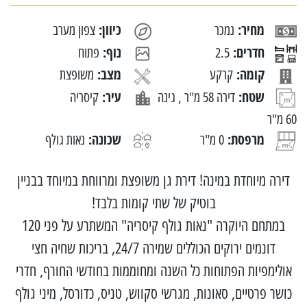
מחיר:
כיוון:
נמכר
צפון מערב
חדרים:
נוף:
2.5
פתוח
קומה:
מצב:
קרקע
משופצת
שטח:
עיר:
דירה 58 מ"ר , גינה
קיסריה
60 מ"ר
מרפסת:
שכונה:
0 מ"ר
נאות גולף
דירה מיוחדת במינה! דירת גן משופצת ומרווחת במיוחד בבניין
בוטיק של שתי קומות בלבד!
במתחם היוקרה "נאות גולף קיסריה" המשתרע על פני 120
דונמים ירוקים הכוללים שמירה 24/7, בריכות שחיה חצי
אולימפיות הפתוחות כל השנה ומחוממות בחודשי החורף, חדרי
כושר פרטיים, סאונות, מגרשי סקווש, טניס, כדורסל, מיני גולף